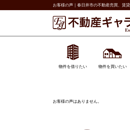
お客様の声｜春日井市の不動産売買、賃貸
物件を借りたい
物件を買いたい
居住用
事業用
駐車場
一戸建て
マンション
土地
収益物件
お客様の声はありません。