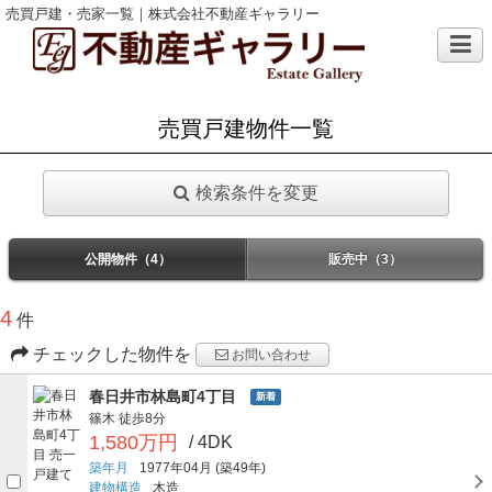
売買戸建・売家一覧｜株式会社不動産ギャラリー
売買戸建物件一覧
検索条件を変更
公開物件（4）
販売中（3）
4
件
チェックした物件を
お問い合わせ
春日井市林島町4丁目
新着
篠木
徒歩8分
1,580万円
/ 4DK
築年月
1977年04月
(築49年)
建物構造
木造