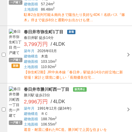
一戸建て
2
建物面積
57.24m
2
土地面積
86.48m
駐車2台並列可能＆南向きで陽当たり良好な4DK！名鉄バス『篠
木』停まで徒歩8分と通勤やお出かけも便…
春日井市弥生町1丁目
新着
春日井駅
徒歩14分
3,799万円
/ 4LDK
築年月
2026年03月
建物構造
木造
一戸建て
2
建物面積
103.10m
新築
2
土地面積
110.92m
【弥生町2期】JR中央本線「春日井」駅徒歩14分の好立地に新
登場！家計と環境に優しい「長期優良住宅…
春日井市勝川町西一丁目
販売停止
勝川駅
徒歩23分
2,996万円
/ 4LDK
築年月
1991年12月
(築34年)
建物構造
ＲＣ
2
建物面積
188.76m
一戸建て
2
土地面積
106.55m
遮音・耐震に優れたRC造。勝川町で上質な住まいを