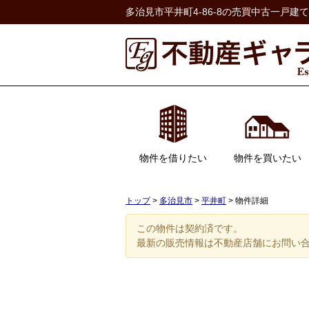
多治見市平井町4-86-8の売買中古一戸建て・
物件を借りたい
物件を買いたい
居住用
事業用
駐車場
一戸建て
マンション
土地
収益物件
トップ
>
多治見市
>
平井町
>
物件詳細
この物件は契約済です。
最新の販売情報は不動産店舗にお問い