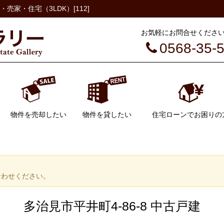
売家・住宅（3LDK）[112]
お気軽にお問合せください（
0568-35-
物件を売却したい
物件を貸したい
住宅ローンでお困りの
不動産売却
不動産売却の流れ
AI不動産査定
管理について
空き家管理
合わせください。
多治見市平井町4-86-8 中古戸建