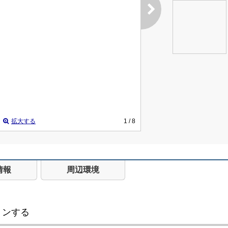
拡大する
1
/ 8
情報
周辺環境
ョンする