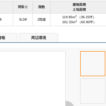
建物面積
間取り
階数
土地面積
2
119.85m
（36.25坪）
8
3LDK
2階建
2
201.33m
（60.90坪）
情報
周辺環境