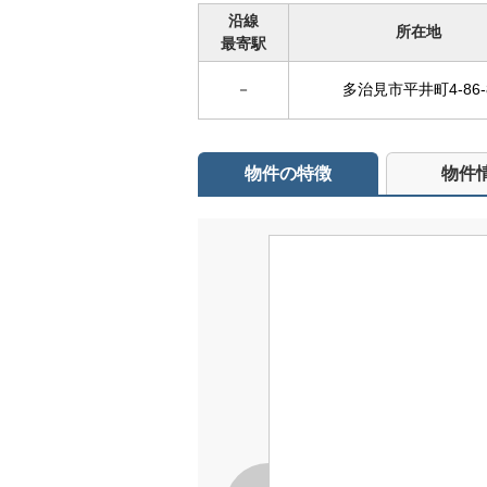
沿線
所在地
最寄駅
－
多治見市平井町4-86-
物件の特徴
物件