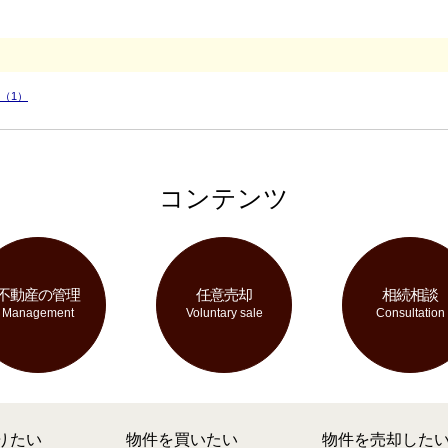
（1）
コンテンツ
不動産の管理
任意売却
相続相談
Management
Voluntary sale
Consultation
りたい
物件を買いたい
物件を売却した