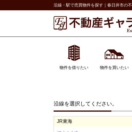
沿線・駅で売買物件を探す｜春日井市の不
物件を借りたい
物件を買いたい
居住用
事業用
駐車場
一戸建て
マンション
土地
収益物件
沿線を選択してください。
JR東海