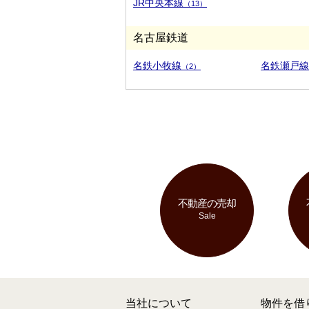
JR中央本線
（13）
名古屋鉄道
名鉄小牧線
名鉄瀬戸線
（2）
不動産の売却
Sale
当社について
物件を借