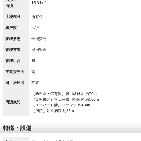
バルコニー
2
15.84m
面積
土地権利
所有権
総戸数
27戸
管理形態
全部委託
管理方式
巡回管理
管理組合
無
主要採光面
南
国土法届出
不要
（幼稚園・保育園）勝川幼稚園 約70m
（金融機関）春日井勝川郵便局 約500m
周辺施設
（スーパー）勝川フランテ 約130m
（病院）足立病院 約83m
特徴・設備