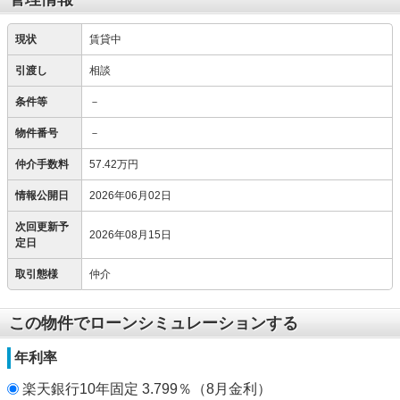
現状
賃貸中
引渡し
相談
条件等
－
物件番号
－
仲介手数料
57.42万円
情報公開日
2026年06月02日
次回更新予
2026年08月15日
定日
取引態様
仲介
この物件でローンシミュレーションする
年利率
楽天銀行10年固定 3.799％（8月金利）