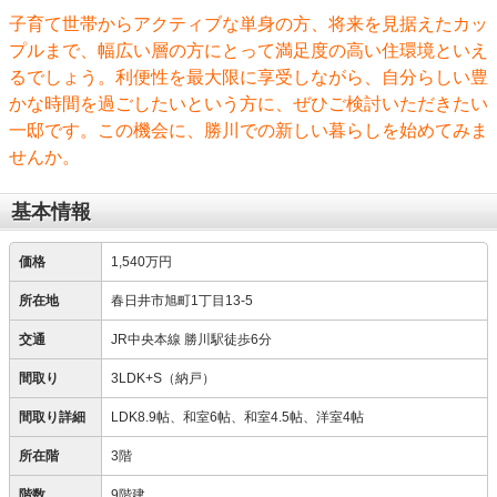
子育て世帯からアクティブな単身の方、将来を見据えたカッ
プルまで、幅広い層の方にとって満足度の高い住環境といえ
るでしょう。利便性を最大限に享受しながら、自分らしい豊
かな時間を過ごしたいという方に、ぜひご検討いただきたい
一邸です。この機会に、勝川での新しい暮らしを始めてみま
せんか。
基本情報
価格
1,540万円
所在地
春日井市旭町1丁目13-5
交通
JR中央本線 勝川駅徒歩6分
間取り
3LDK+S（納戸）
間取り詳細
LDK8.9帖、和室6帖、和室4.5帖、洋室4帖
所在階
3階
階数
9階建