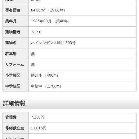
2
専有面積
64.80m
（19.60坪）
築年月
1986年03月
（築40年）
建物構造
ＳＲＣ
建物名
ハイレジデンス勝川 303号
駐車場
無
リフォーム
無
小学校区
勝川小
（400m）
中学校区
中部中
（1,700m）
詳細情報
管理費
7,130円
修繕積立金
11,016円