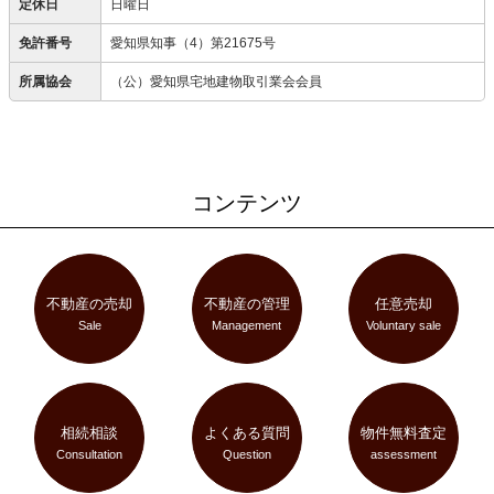
定休日
日曜日
免許番号
愛知県知事（4）第21675号
所属協会
（公）愛知県宅地建物取引業会会員
コンテンツ
不動産の売却
不動産の管理
任意売却
Sale
Management
Voluntary sale
相続相談
よくある質問
物件無料査定
Consultation
Question
assessment