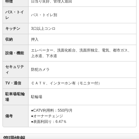
特徴
日当り良好、管理人巡回
バス・トイ
バス・トイレ別
レ
キッチン
3口以上コンロ
収納
押入
エレベーター、洗面化粧台、洗面所独立、電気、都市ガス、
設備・機能
上水道、下水道
セキュリテ
防犯カメラ
ィ
TV・通信
ＣＡＴＶ、インターホン有（モニター付）
駐車場/駐輪
駐輪場
場
●CATV利用料：550円/月
備考
●オーナーチェンジ
●表面利回り：6.47％
管理情報