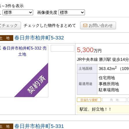
1～3件を表示
え
画像優先度
てチェック
チェックした物件をまとめて
お問い合わせ
春日井市柏井町5-332
土地
5,300
万円
JR中央本線 勝川駅
徒歩14分
2
363.42m
（109
土地面積
住宅用地
事務所用地
最適用途
駐車場用地
駅近、好立地！！
春日井市柏井町5-331