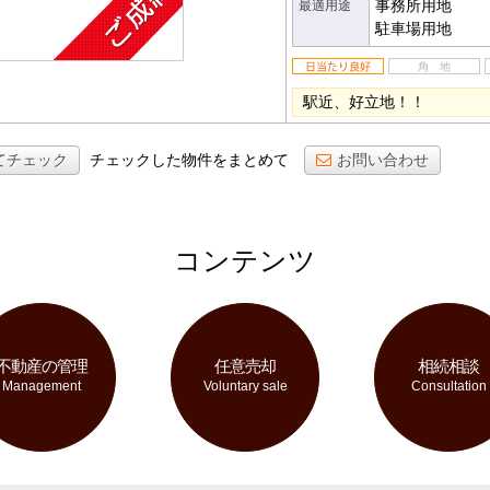
事務所用地
最適用途
駐車場用地
駅近、好立地！！
てチェック
チェックした物件をまとめて
お問い合わせ
コンテンツ
不動産の管理
任意売却
相続相談
Management
Voluntary sale
Consultation