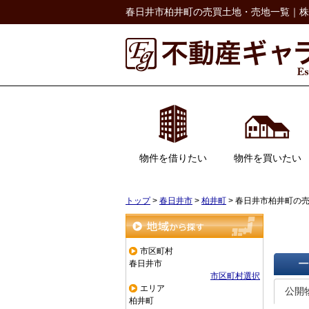
春日井市柏井町の売買土地・売地一覧｜株
物件を借りたい
物件を買いたい
居住用
事業用
駐車場
一戸建て
マンション
土地
収益物件
トップ
>
春日井市
>
柏井町
>
春日井市柏井町の
地域から探す
市区町村
春日井市
市区町村選択
一覧で
エリア
公開
柏井町