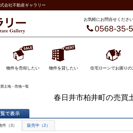
式会社不動産ギャラリー
お気軽にお問合せください（
0568-35-
物件を売却したい
物件を貸したい
住宅ローンでお困りの
不動産売却
不動産売却の流れ
AI不動産査定
管理について
空き家管理
売買土地・売地一覧
春日井市柏井町の売買
表示
物件（3）
販売中（2）