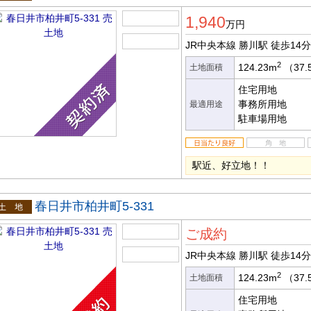
土地
1,940
万円
JR中央本線 勝川駅
徒歩14分
2
124.23m
（37.
土地面積
住宅用地
事務所用地
最適用途
駐車場用地
駅近、好立地！！
春日井市柏井町5-331
土地
ご成約
JR中央本線 勝川駅
徒歩14分
2
124.23m
（37.
土地面積
住宅用地