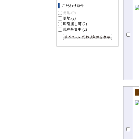
売
こだわり条件
角地
(0)
更地
(2)
即引渡し可
(2)
現在募集中
(2)
すべてのこだわり条件を見る
売