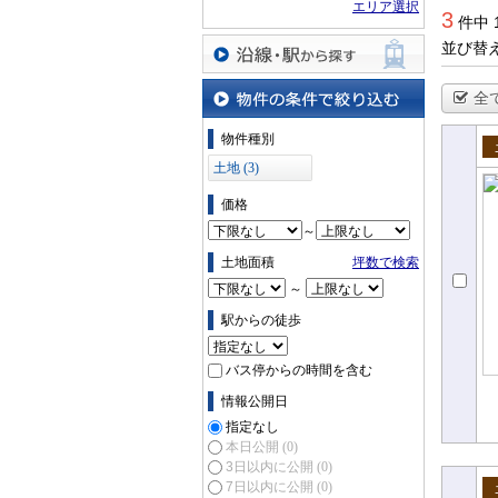
エリア選択
3
件中 
並び替
沿線・駅から探す
全
物件の条件で絞り込む
物件種別
売
土地 (3)
価格
～
土地面積
坪数で検索
～
駅からの徒歩
バス停からの時間を含む
情報公開日
指定なし
本日公開
(0)
3日以内に公開
(0)
7日以内に公開
(0)