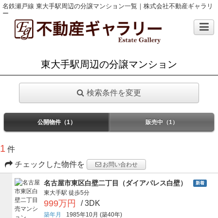
名鉄瀬戸線 東大手駅周辺の分譲マンション一覧｜株式会社不動産ギャラリ
ー
東大手駅周辺の分譲マンション
検索条件を変更
公開物件（1）
販売中（1）
1
件
チェックした物件を
お問い合わせ
名古屋市東区白壁二丁目（ダイアパレス白壁）
新着
東大手駅
徒歩5分
999万円
/ 3DK
築年月
1985年10月
(築40年)