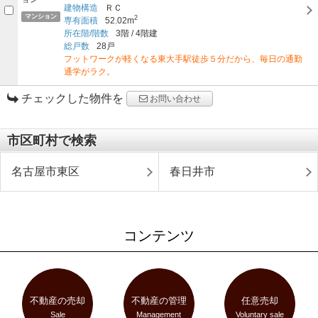
建物構造
ＲＣ
マンション
2
専有面積
52.02m
所在階/階数
3階
/
4階建
総戸数
28戸
フットワークが軽くなる東大手駅徒歩５分だから、毎日の通勤
通学がラク。
チェックした物件を
お問い合わせ
市区町村で検索
名古屋市東区
春日井市
コンテンツ
不動産の売却
不動産の管理
任意売却
Sale
Management
Voluntary sale