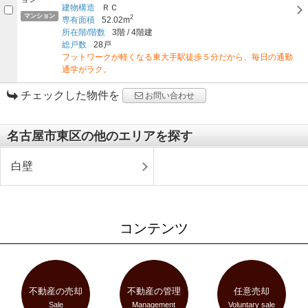
建物構造
ＲＣ
マンション
2
専有面積
52.02m
所在階/階数
3階
/
4階建
総戸数
28戸
フットワークが軽くなる東大手駅徒歩５分だから、毎日の通勤
通学がラク。
チェックした物件を
お問い合わせ
名古屋市東区の他のエリアを探す
白壁
コンテンツ
不動産の売却
不動産の管理
任意売却
Sale
Management
Voluntary sale