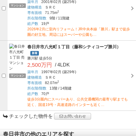
築年月
2001年02月
(築25年)
マンション
建物構造
ＳＲＣ
2
専有面積
71.75m
所在階/階数
9階
/
11階建
総戸数
19戸
2026年2月に室内リフォーム！JR中央本線「勝川」駅まで徒歩
圏の好立地。周辺にはスーパーや公園も…
春日井市八光町１丁目（藤和シティコープ勝川）
新着
勝川駅
徒歩5分
2,500万円
/ 4LDK
築年月
1997年02月
(築29年)
マンション
建物構造
ＳＲＣ
2
専有面積
82.07m
所在階/階数
13階
/
14階建
総戸数
70戸
徒歩3分圏内にスーパーあり、公共交通機関の最寄り駅までも
近く、国道19号・高速道路のインターも近く…
チェックした物件を
お問い合わせ
春日井市の他のエリアを探す