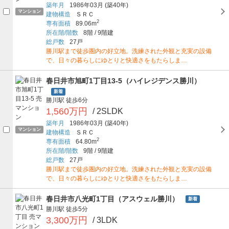
築年月
1986年03月
(築40年)
マンション
建物構造
ＳＲＣ
2
専有面積
89.06m
所在階/階数
8階
/
9階建
総戸数
27戸
勝川駅まで徒歩圏内の好立地。洗練された外観と充実の設備
で、日々の暮らしにゆとりと快適さをもたらしま…
春日井市旭町1丁目13-5（ハイレジデンス勝川）
新着
勝川駅
徒歩6分
1,560万円
/ 2SLDK
築年月
1986年03月
(築40年)
マンション
建物構造
ＳＲＣ
2
専有面積
64.80m
所在階/階数
9階
/
9階建
総戸数
27戸
勝川駅まで徒歩圏内の好立地。洗練された外観と充実の設備
で、日々の暮らしにゆとりと快適さをもたらしま…
春日井市八光町1丁目（アスウェル勝川）
新着
勝川駅
徒歩5分
3,300万円
/ 3LDK