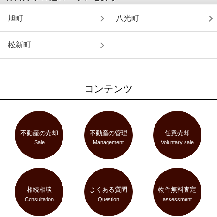
旭町
八光町
松新町
コンテンツ
不動産の売却
不動産の管理
任意売却
Sale
Management
Voluntary sale
相続相談
よくある質問
物件無料査定
Consultation
Question
assessment