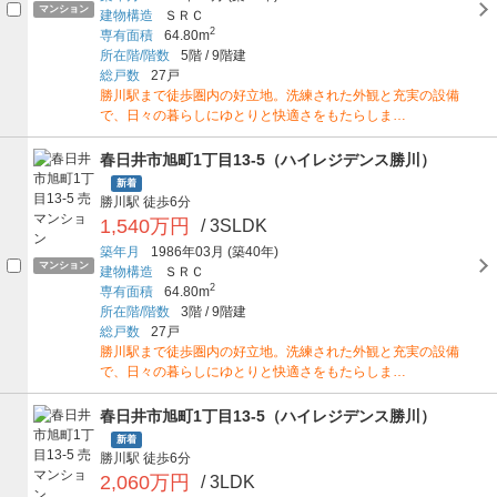
マンション
建物構造
ＳＲＣ
2
専有面積
64.80m
所在階/階数
5階
/
9階建
総戸数
27戸
勝川駅まで徒歩圏内の好立地。洗練された外観と充実の設備
で、日々の暮らしにゆとりと快適さをもたらしま…
春日井市旭町1丁目13-5（ハイレジデンス勝川）
新着
勝川駅
徒歩6分
1,540万円
/ 3SLDK
築年月
1986年03月
(築40年)
マンション
建物構造
ＳＲＣ
2
専有面積
64.80m
所在階/階数
3階
/
9階建
総戸数
27戸
勝川駅まで徒歩圏内の好立地。洗練された外観と充実の設備
で、日々の暮らしにゆとりと快適さをもたらしま…
春日井市旭町1丁目13-5（ハイレジデンス勝川）
新着
勝川駅
徒歩6分
2,060万円
/ 3LDK