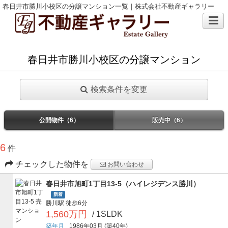
春日井市勝川小校区の分譲マンション一覧｜株式会社不動産ギャラリー
春日井市勝川小校区の分譲マンション
検索条件を変更
公開物件（6）
販売中（6）
6
件
チェックした物件を
お問い合わせ
春日井市旭町1丁目13-5（ハイレジデンス勝川）
新着
勝川駅
徒歩6分
1,560万円
/ 1SLDK
築年月
1986年03月
(築40年)